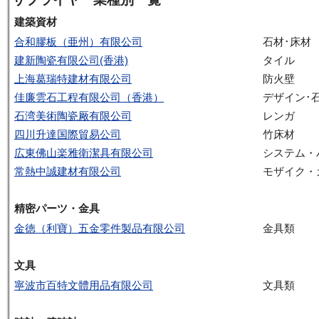
建築資材
合和膠板（亜州）有限公司
石材･床材
建新陶瓷有限公司(香港)
タイル
上海葛瑞特建材有限公司
防火壁
佳廉雲石工程有限公司（香港）
デザイン･
石湾美術陶瓷厰有限公司
レンガ
四川升達国際貿易公司
竹床材
広東佛山楽雅衛潔具有限公司
システム・
常熱中誠建材有限公司
モザイク・
精密パーツ・金具
金徳（利寶）五金零件製品有限公司
金具類
文具
寧波市百特文體用品有限公司
文具類